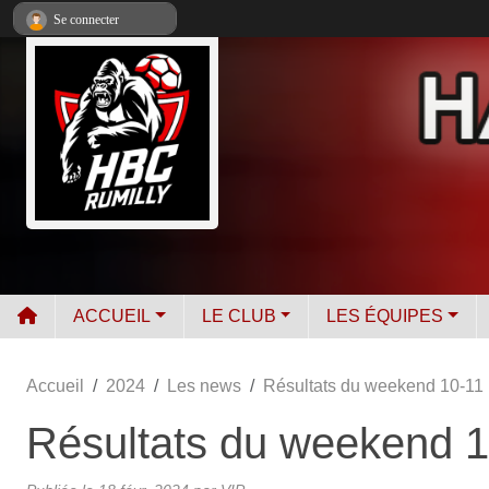
Panneau de gestion des cookies
Se connecter
ACCUEIL
LE CLUB
LES ÉQUIPES
Accueil
2024
Les news
Résultats du weekend 10-11 
Résultats du weekend 1