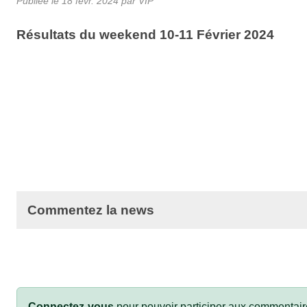
Publiée le
18 févr. 2024
par VIP
Résultats du weekend 10-11 Février 2024
Commentez la news
Connectez-vous
pour pouvoir participer aux commentair