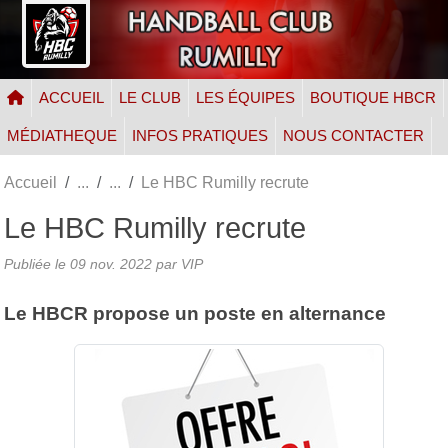
Panneau de gestion des cookies
ACCUEIL
LE CLUB
LES ÉQUIPES
BOUTIQUE HBCR
MÉDIATHEQUE
INFOS PRATIQUES
NOUS CONTACTER
Accueil
Le HBC Rumilly recrute
Le HBC Rumilly recrute
Publiée le
09 nov. 2022
par VIP
Le HBCR propose un poste en alternance