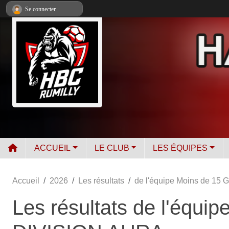
Panneau de gestion des cookies
Se connecter
ACCUEIL
LE CLUB
LES ÉQUIPES
Accueil
2026
Les résultats
de l'équipe Moins de 15
Les résultats de l'équi