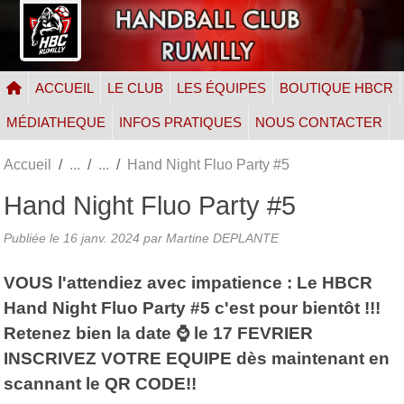
Panneau de gestion des cookies
ACCUEIL
LE CLUB
LES ÉQUIPES
BOUTIQUE HBCR
MÉDIATHEQUE
INFOS PRATIQUES
NOUS CONTACTER
Accueil
Hand Night Fluo Party #5
Hand Night Fluo Party #5
Publiée le
16 janv. 2024
par Martine DEPLANTE
VOUS l'attendiez avec impatience : Le HBCR
Hand Night Fluo Party #5 c'est pour bientôt !!!
Retenez bien la date ⌚️ le 17 FEVRIER
INSCRIVEZ VOTRE EQUIPE dès maintenant en
scannant le QR CODE!!