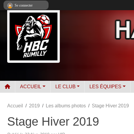
Panneau de gestion des cookies
Se connecter
ACCUEIL
LE CLUB
LES ÉQUIPES
Accueil
2019
Les albums photos
Stage Hiver 2019
Stage Hiver 2019