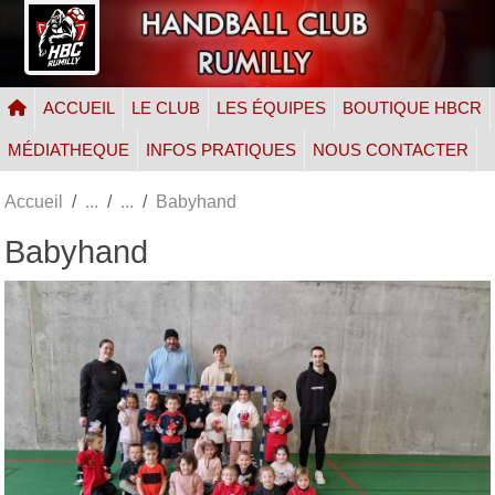
Panneau de gestion des cookies
ACCUEIL
LE CLUB
LES ÉQUIPES
BOUTIQUE HBCR
MÉDIATHEQUE
INFOS PRATIQUES
NOUS CONTACTER
Accueil
Babyhand
Babyhand