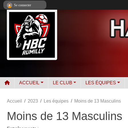
Panneau de gestion des cookies
Se connecter
ACCUEIL
LE CLUB
LES ÉQUIPES
Accueil
2023
Les équipes
Moins de 13 Masculins
Moins de 13 Masculins