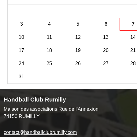
3
4
5
6
7
10
11
12
13
14
17
18
19
20
21
24
25
26
27
28
31
Handball Club Rumilly
Maison des associations Rue de l'Annexion
74150
RUMILLY
contact@handballclubrumilly.com