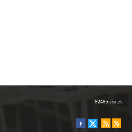
82485
visites