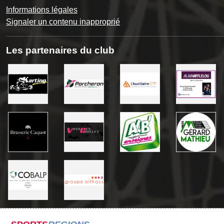
Informations légales
Signaler un contenu inapproprié
Les partenaires du club