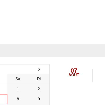
07
AOÛT
Sa
Di
1
2
8
9