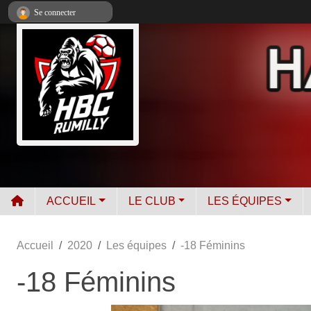
Panneau de gestion des cookies
Se connecter
ACCUEIL
LE CLUB
LES ÉQUIPES
Accueil
2020
Les équipes
-18 Féminins
-18 Féminins