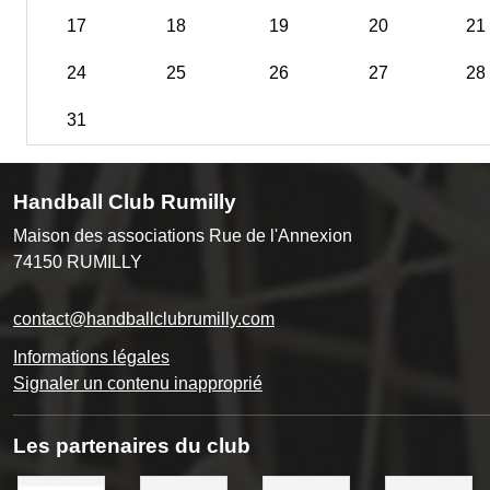
17
18
19
20
21
24
25
26
27
28
31
Handball Club Rumilly
Maison des associations Rue de l'Annexion
74150
RUMILLY
contact@handballclubrumilly.com
Informations légales
Signaler un contenu inapproprié
Les partenaires du club